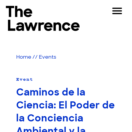
Skip
Toggle
to
Navigat
The Lawrence Hall of Science
content
The
Visitors
public
Educators
science
Home
//
Events
center
Partners
of
the
University
Event
Play
of
Caminos de la
California,
Shop
Berkeley.
Ciencia: El Poder de
Join & Support
la Conciencia
SEARCH
Ambiental y la