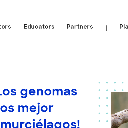
tors
Educators
Partners
Pl
|
¡Los genomas
tos mejor
 murciélagos!