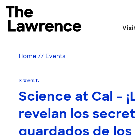
Skip
to
The Lawrence Hall of Science
content
Visi
The
public
science
Home
//
Events
center
of
the
Event
University
Science at Cal – 
of
California,
revelan los secre
Berkeley.
guardados de los