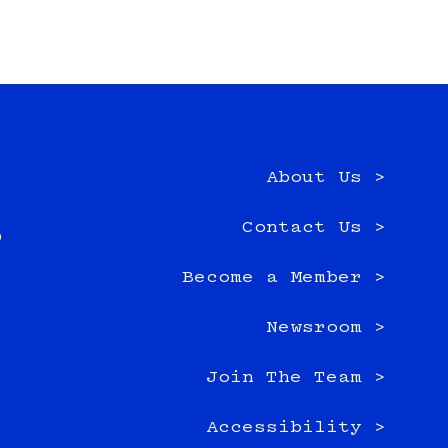
About Us >
e
Contact Us >
0
Become a Member >
Newsroom >
Join The Team >
Accessibility >