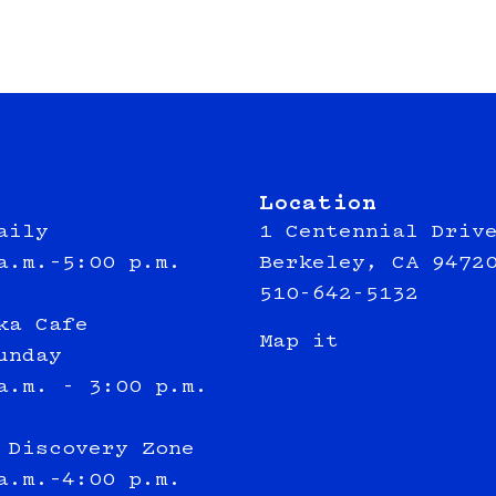
Location
aily
1 Centennial Driv
a.m.–5:00 p.m.
Berkeley, CA 9472
510-642-5132
ka Cafe
Map it
unday
a.m. - 3:00 p.m.
 Discovery Zone
a.m.–4:00 p.m.