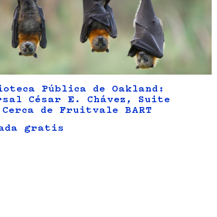
ioteca Pública de Oakland:
rsal César E. Chávez, Suite
 Cerca de Fruitvale BART
ada gratis