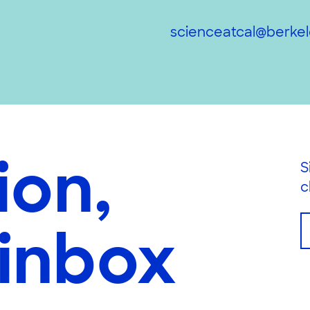
scienceatcal@berkel
ion,
S
c
 inbox