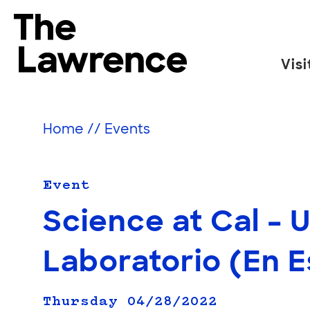
Skip
to
The Lawrence Hall of Science
content
Visi
The
public
science
Home
//
Events
center
of
the
Event
University
Science at Cal – U
of
California,
Laboratorio (En E
Berkeley.
Thursday 04/28/2022