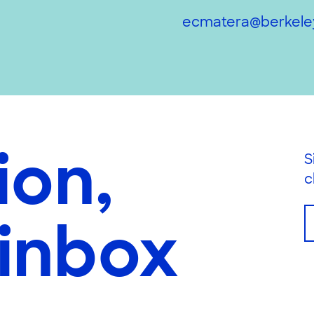
ecmatera@berkele
ion,
S
c
 inbox