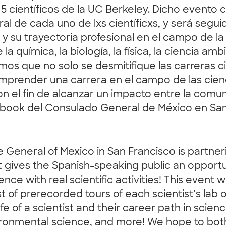
e 5 científicos de la UC Berkeley. Dicho evento 
al de cada uno de lxs científicxs, y será segu
 y su trayectoria profesional en el campo de la 
la química, la biología, la física, la ciencia 
s que no solo se desmitifique las carreras cien
mprender una carrera en el campo de las cienc
n el fin de alcanzar un impacto entre la comu
ebook del Consulado General de México en San F
te General of Mexico in San Francisco is partne
at gives the Spanish-speaking public an opportun
ence with real scientific activities! This event 
st of prerecorded tours of each scientist’s lab o
fe of a scientist and their career path in scien
vironmental science, and more! We hope to both