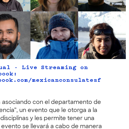
ual - Live Streaming on
book:
book.com/mexicanconsulatesf
tá asociando con el departamento de
iencia”, un evento que le otorga a la
isciplinas y les permite tener una
te evento se llevará a cabo de manera