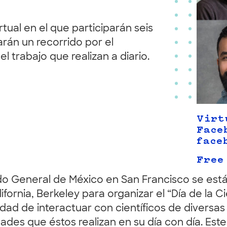
rtual en el que participarán seis
arán un recorrido por el
l trabajo que realizan a diario.
Virt
Face
face
Free
ado General de México en San Francisco se es
fornia, Berkeley para organizar el “Día de la C
d de interactuar con científicos de diversas d
ades que éstos realizan en su día con día. Es