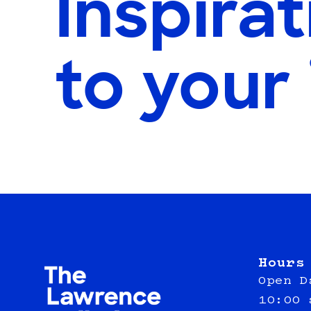
Inspirat
to your
Hours
Open D
10:00 