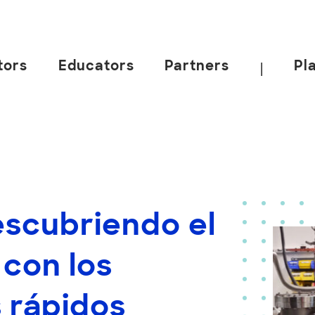
tors
Educators
Partners
Pl
|
escubriendo el
con los
 rápidos