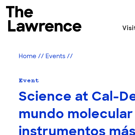
Skip
to
The Lawrence Hall of Science
content
Visi
The
public
science
Home
//
Events
//
center
of
the
Event
University
Science at Cal-D
of
California,
mundo molecular 
Berkeley.
instrumentos más