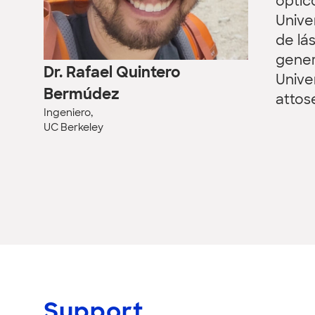
óptic
Unive
de lá
gener
Dr. Rafael Quintero
Unive
Bermúdez
attos
Ingeniero,
UC Berkeley
Support