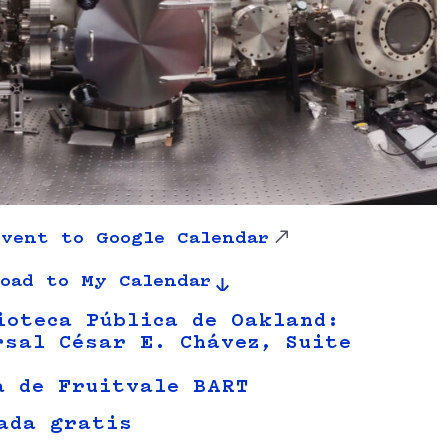
vent to Google Calendar
oad to My Calendar
ioteca Pública de Oakland:
rsal César E. Chávez, Suite
a de Fruitvale BART
ada gratis