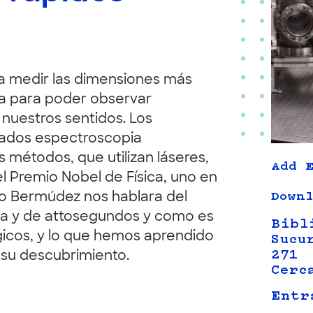
ia medir las dimensiones más
da para poder observar
nuestros sentidos. Los
amados espectroscopia
s métodos, que utilizan láseres,
Add E
el Premio Nobel de Física, uno en
Downl
ero Bermúdez nos hablara del
da y de attosegundos y como es
Bibl
gicos, y lo que hemos aprendido
Sucu
271
 su descubrimiento.
Cerc
Entr