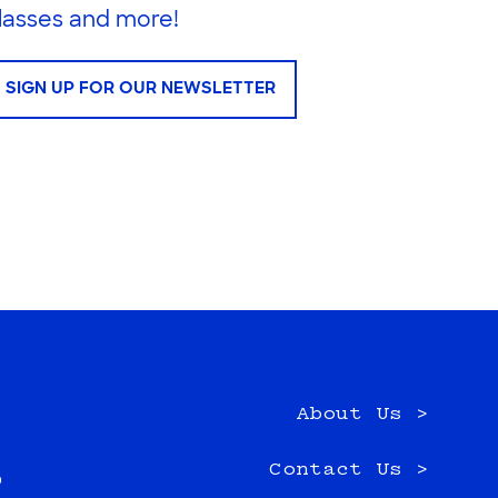
lasses and more!
SIGN UP FOR OUR NEWSLETTER
About Us >
e
Contact Us >
0