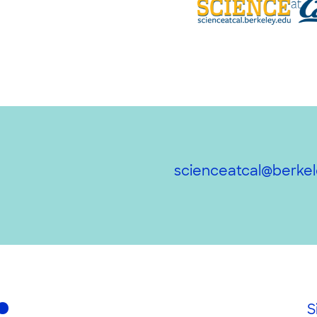
scienceatcal@berkel
S