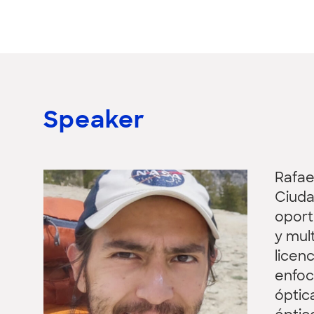
Speaker
Rafae
Ciuda
oport
y mul
licen
enfoc
óptic