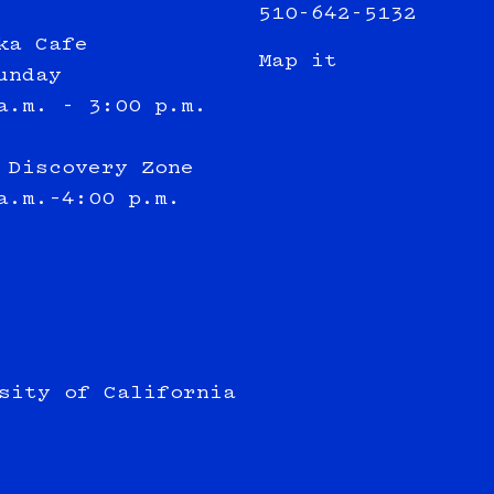
510-642-5132
ka Cafe
Map it
unday
a.m. - 3:00 p.m.
 Discovery Zone
a.m.–4:00 p.m.
sity of California