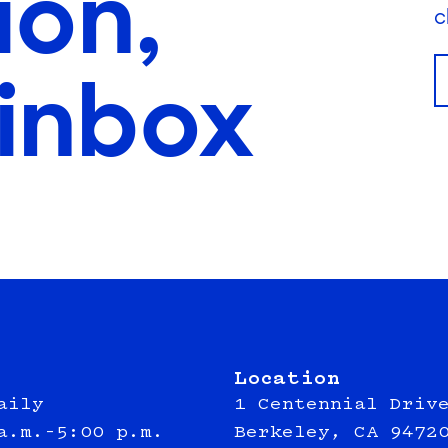
ion,
c
 inbox
Location
aily
1 Centennial Driv
a.m.–5:00 p.m.
Berkeley, CA 9472